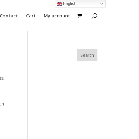
English
Contact
Cart
My account
 su
zan