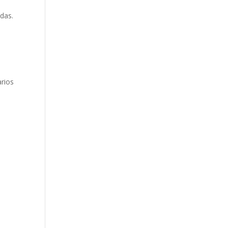
das.
arios